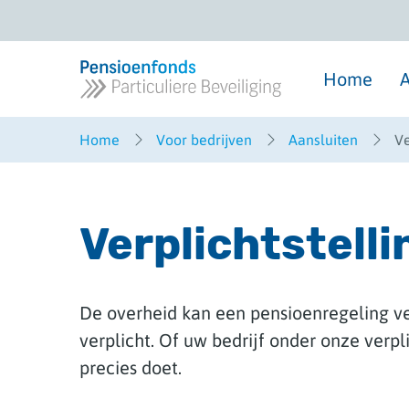
Overslaan
en
naar
inhoud
gaan
Home
A
Home
Voor bedrijven
Aansluiten
Ve
Verplichtstelli
De overheid kan een pensioenregeling ve
verplicht. Of uw bedrijf onder onze verpli
precies doet.