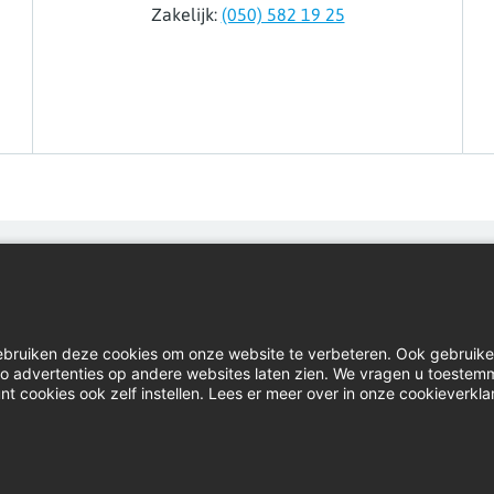
Zakelijk:
(050) 582 19 25
Home
Inlog
Contact
Down
ebruiken deze cookies om onze website te verbeteren. Ook gebruik
Actueel
Klach
u zo advertenties op andere websites laten zien. We vragen u toestem
nt cookies ook zelf instellen. Lees er meer over in onze cookieverkla
Video's
Linke