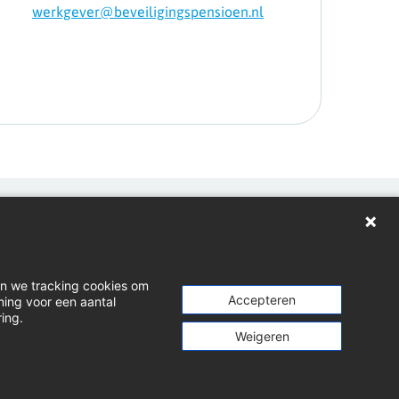
werkgever@beveiligingspensioen.nl
gen
loads
en we tracking cookies om
t indienen
Accepteren
ming voor een aantal
ring.
dIn
Weigeren