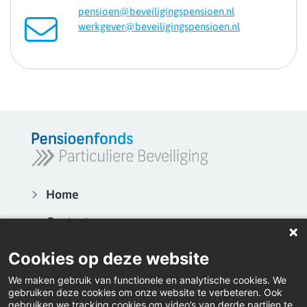
pensioen@beveiligingspensioen.nl
werkgever@beveiligingspensioen.nl
Home
Contact
Actueel
Cookies op deze website
Video's
We maken gebruik van functionele en analytische cookies. We
gebruiken deze cookies om onze website te verbeteren. Ook
Inloggen
gebruiken we tracking cookies om video’s van derde partijen te