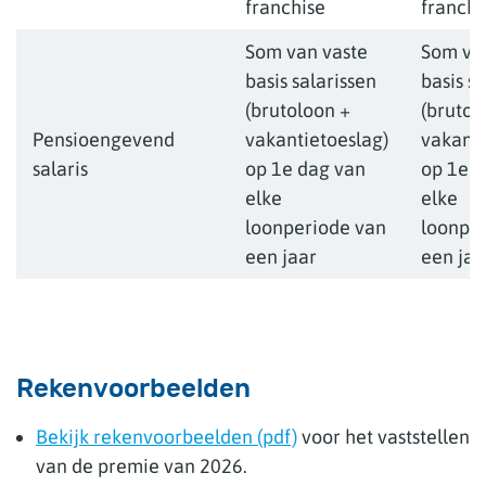
franchise
franchi
Som van vaste
Som va
basis salarissen
basis s
(brutoloon +
(brutol
Pensioengevend
vakantietoeslag)
vakanti
salaris
op 1e dag van
op 1e d
elke
elke
loonperiode van
loonpe
een jaar
een jaa
Rekenvoorbeelden
Bekijk rekenvoorbeelden (pdf)
voor het vaststellen
van de premie van 2026.