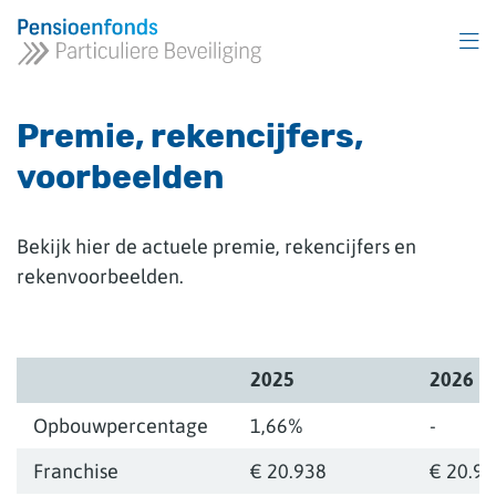
Overslaan
en
naar
inhoud
gaan
Premie, rekencijfers,
voorbeelden
Bekijk hier de actuele premie, rekencijfers en
rekenvoorbeelden.
2025
2026
Opbouwpercentage
1,66%
-
Franchise
€ 20.938
€ 20.9