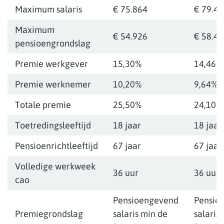
Maximum salaris
€ 75.864
€ 79.4
Maximum
€ 54.926
€ 58.4
pensioengrondslag
Premie werkgever
15,30%
14,46%
Premie werknemer
10,20%
9,64%
Totale premie
25,50%
24,10%
Toetredingsleeftijd
18 jaar
18 jaar
Pensioenrichtleeftijd
67 jaar
67 jaar
Volledige werkweek
36 uur
36 uur
cao
Pensioengevend
Pensio
Premiegrondslag
salaris min de
salaris