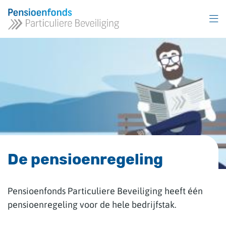
Overslaan
en
naar
inhoud
gaan
De pensioenregeling
Pensioenfonds Particuliere Beveiliging heeft één
pensioenregeling voor de hele bedrijfstak.