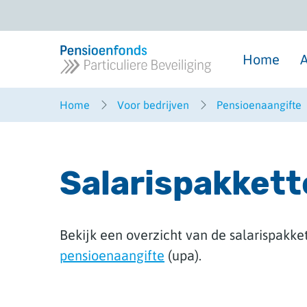
Overslaan
en
naar
inhoud
gaan
Home
A
Home
Voor bedrijven
Pensioenaangifte
Salarispakket
Bekijk een overzicht van de salarispakket
pensioenaangifte
(upa).