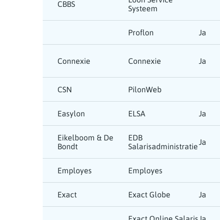
CBBS
Systeem
Proflon
Ja
Connexie
Connexie
Ja
CSN
PilonWeb
Easylon
ELSA
Ja
Eikelboom & De
EDB
Ja
Bondt
Salarisadministratie
Employes
Employes
Exact
Exact Globe
Ja
Exact Online Salaris
Ja