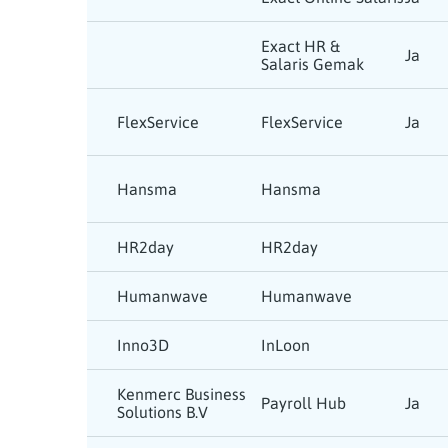
Exact HR &
Ja
Salaris Gemak
FlexService
FlexService
Ja
Hansma
Hansma
HR2day
HR2day
Humanwave
Humanwave
Inno3D
InLoon
Kenmerc Business
Payroll Hub
Ja
Solutions B.V