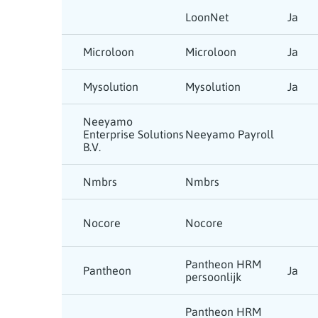
LoonNet
Ja
Microloon
Microloon
Ja
Mysolution
Mysolution
Ja
Neeyamo
Enterprise Solutions
Neeyamo Payroll
B.V.
Nmbrs
Nmbrs
Nocore
Nocore
Pantheon HRM
Pantheon
Ja
persoonlijk
Pantheon HRM