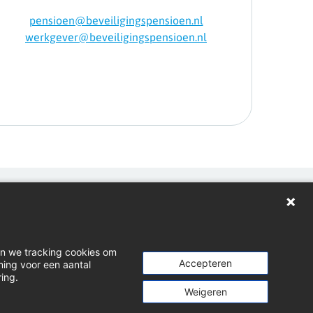
pensioen@beveiligingspensioen.nl
werkgever@beveiligingspensioen.nl
gen
loads
en we tracking cookies om
t indienen
Accepteren
ming voor een aantal
ring.
dIn
Weigeren