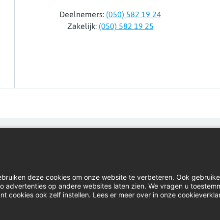
Deelnemers:
(050) 582 19 24
Zakelijk:
(050) 582 19 25
Home
Inlog
Contact
Down
ebruiken deze cookies om onze website te verbeteren. Ook gebruik
Actueel
Klach
u zo advertenties op andere websites laten zien. We vragen u toestem
nt cookies ook zelf instellen. Lees er meer over in onze cookieverkla
Video's
Linke