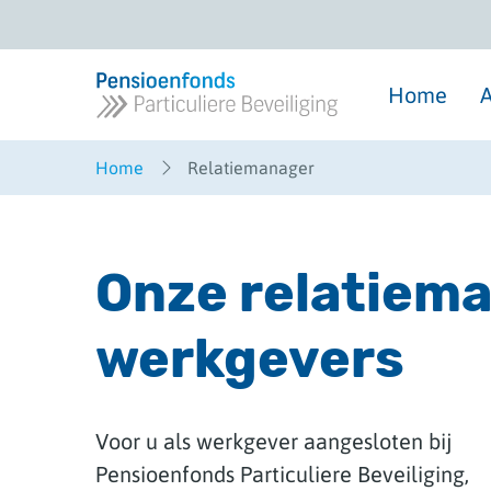
Overslaan
en
naar
inhoud
gaan
Home
A
Home
Relatiemanager
Onze relatiema
werkgevers
Voor u als werkgever aangesloten bij
Pensioenfonds Particuliere Beveiliging,