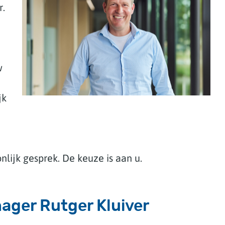
r.
w
jk
nlijk gesprek. De keuze is aan u.
ager Rutger Kluiver