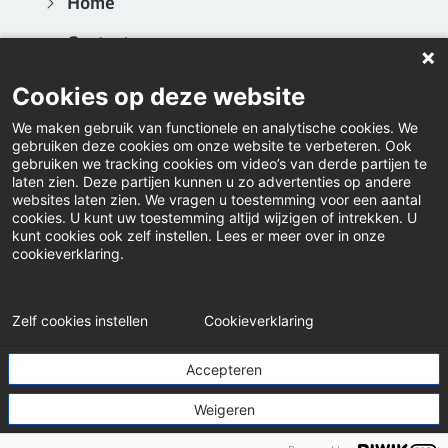
Home
Contact
Actueel
Cookies op deze website
Video's
We maken gebruik van functionele en analytische cookies. We
gebruiken deze cookies om onze website te verbeteren. Ook
Inloggen
gebruiken we tracking cookies om video’s van derde partijen te
laten zien. Deze partijen kunnen u zo advertenties op andere
websites laten zien. We vragen u toestemming voor een aantal
Downloads
cookies. U kunt uw toestemming altijd wijzigen of intrekken. U
kunt cookies ook zelf instellen. Lees er meer over in onze
Klacht indienen
cookieverklaring.
LinkedIn
Webanalyse
A/B-tests en personalisering
Zelf cookies instellen
Cookieverklaring
© Pensioenfonds Particuliere Beveiliging
Accepteren
Weigeren
Disclaimer
Privacystatement
Cookiebeleid
Cookies instellen