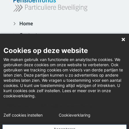
Home
Contact
Actueel
Cookies op deze website
Video's
We maken gebruik van functionele en analytische cookies. We
gebruiken deze cookies om onze website te verbeteren. Ook
Inloggen
gebruiken we tracking cookies om video’s van derde partijen te
laten zien. Deze partijen kunnen u zo advertenties op andere
websites laten zien. We vragen u toestemming voor een aantal
Downloads
cookies. U kunt uw toestemming altijd wijzigen of intrekken. U
kunt cookies ook zelf instellen. Lees er meer over in onze
Klacht indienen
cookieverklaring.
LinkedIn
Webanalyse
A/B-tests en personalisering
Zelf cookies instellen
Cookieverklaring
© Pensioenfonds Particuliere Beveiliging