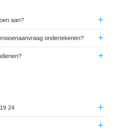
ioen aan?
pensioenaanvraag ondertekenen?
indienen?
 19 24