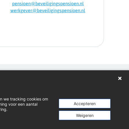
pensioen@beveiligingspensioen.nl
werkgever@beveiligingspensioen.nl
gen
loads
en we tracking cookies om
t indienen
Accepteren
ming voor een aantal
ring.
dIn
Weigeren