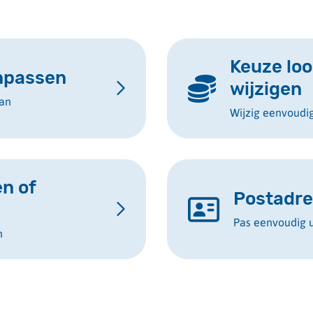
Keuze loo
npassen
wijzigen
an
Wijzig eenvoudi
n of
Postadre
Pas eenvoudig 
n