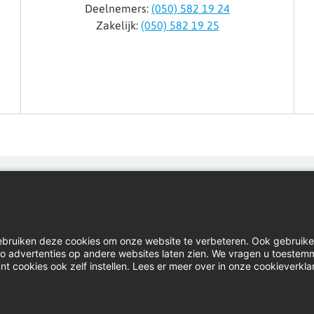
Deelnemers:
(050) 582 19 24
Zakelijk:
(050) 582 19 25
Home
Inlog
Contact
Down
ebruiken deze cookies om onze website te verbeteren. Ook gebruik
Actueel
Klach
u zo advertenties op andere websites laten zien. We vragen u toestem
nt cookies ook zelf instellen. Lees er meer over in onze cookieverkla
Video's
Linke